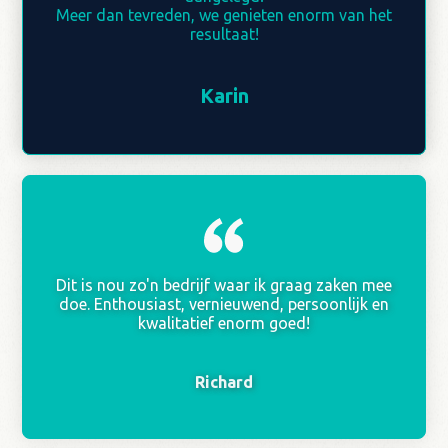
Meer dan tevreden, we genieten enorm van het
Meer dan tevreden, we genieten enorm van het
resultaat!
resultaat!
Karin
Karin
Dit is nou zo'n bedrijf waar ik graag zaken mee
doe. Enthousiast, vernieuwend, persoonlijk en
kwalitatief enorm goed!
Richard