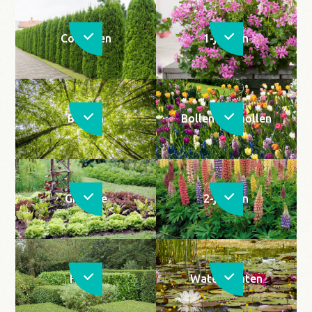
Coniferen
1-jarigen
Bomen
Bollen en knollen
Groente
2-jarigen
Hagen
Waterplanten