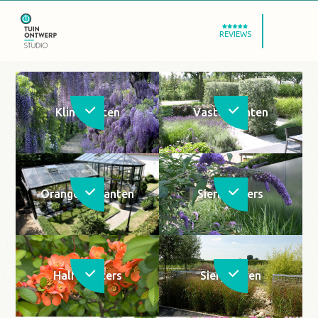
REVIEWS
Klimplanten
Vaste planten
Orangerieplanten
Sierheesters
Halfheesters
Siergrassen