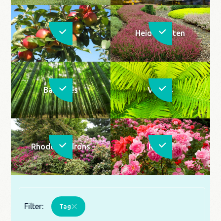
Fruit
Heideplanten
Bamboes
Varens
Rhododendrons
Rozen
Filter:
Tag