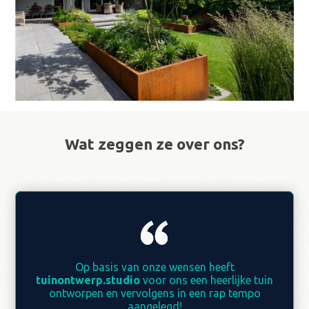
SFEERPRODUKTEN
Wat zeggen ze over ons?
+ GERELATEERDE PRODUKTEN
Op basis van onze wensen heeft
Op basis van onze wensen heeft
tuinontwerp.studio
tuinontwerp.studio
voor ons een heerlijke tuin
voor ons een heerlijke tuin
ontworpen en vervolgens in een rap tempo
ontworpen en vervolgens in een rap tempo
aangelegd!
aangelegd!